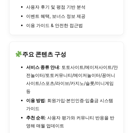
사용자 후기 및 평점 기반 분석
이벤트 혜택, 보너스 정보 제공
이용 가이드 & 안전한 접근법
주요 콘텐츠 구성
서비스 종류 안내
: 토토사이트/메이저사이트/안
전놀이터/토토커뮤니티/메이저놀이터/꽁머니
사이트/스포츠/라이브/카지노/슬롯/미니게임
등
이용 방법
: 회원가입·본인인증·입출금 시스템
가이드
추천 순위
: 사용자 평가와 커뮤니티 반응을 반
영해 매월 업데이트