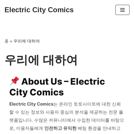
Electric City Comics
콘
텐
츠
로
홈
»
우리에 대하여
건
너
우리에 대하여
뛰
기
About Us – Electric
City Comics
Electric City Comics
는 온라인 토토사이트에 대한 신뢰
할 수 있는 정보와 사용자 중심의 분석을 제공하는 전문 플
랫폼입니다. 수많은 커뮤니티에서 수집한 데이터를 바탕으
로, 이용자들에게
안전하고 유익한
베팅 환경을 안내하고